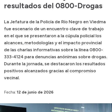
resultados del 0800-Drogas
Acerca de Río Negro
Historia
La Jefatura de la Policía de Río Negro en Viedma
Geografía
fue escenario de un encuentro clave de trabajo
Invertí en Río Negro
en el que se presentaron a la cúpula policial los
alcances, metodologías y el impacto provincial
de las charlas informativas sobre la línea 0800-
Transparencia
333-4124 para denuncias anónimas sobre drogas.
Durante la jornada, se destacaron los resultados
Presupuesto
positivos alcanzados gracias al compromiso
Boletín Oficial
vecinal.
Compras y licitaciones
Consulta de expedientes
Fecha:
12 de junio de 2026
Consulta de pago a proveedores
Convocatorias