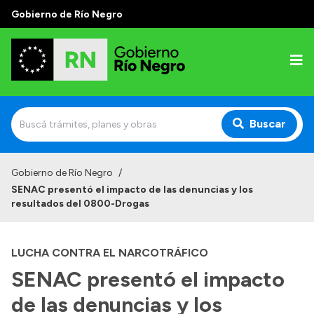
Gobierno de Río Negro
Buscar
Inicio
Gobierno de Río Negro
/
SENAC presentó el impacto de las denuncias y los
Autoridades
resultados del 0800-Drogas
Prensa
LUCHA CONTRA EL NARCOTRÁFICO
Autoridades y Organismos
SENAC presentó el impacto
Discursos en la Legislatura
de las denuncias y los
Casa de Gobierno