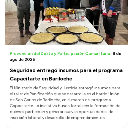
Acerca de Río Negro
Historia
Geografía
Invertí en Río Negro
Prevención del Delito y Participación Comunitaria
8 de
ago de 2026
Transparencia
Seguridad entregó insumos para el programa
Capacitarte en Bariloche
Presupuesto
El Ministerio de Seguridad y Justicia entregó insumos para
Boletín Oficial
el taller de Panificación que se desarrolla en el barrio Unión
Compras y licitaciones
de San Carlos de Bariloche, en el marco del programa
Capacitarte. La iniciativa busca fortalecer la formación de
Consulta de expedientes
quienes participan y generar nuevas oportunidades de
Consulta de pago a proveedores
inserción laboral y desarrollo de emprendimientos.
Convocatorias