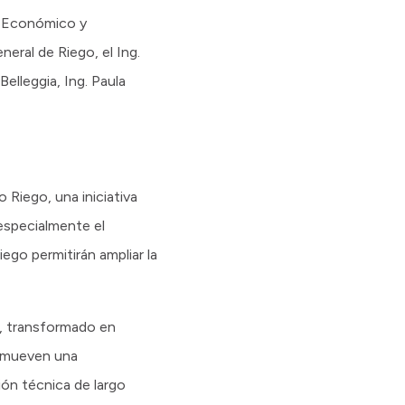
lo Económico y
eral de Riego, el Ing.
elleggia, Ing. Paula
Riego, una iniciativa
especialmente el
ego permitirán ampliar la
a, transformado en
romueven una
ión técnica de largo