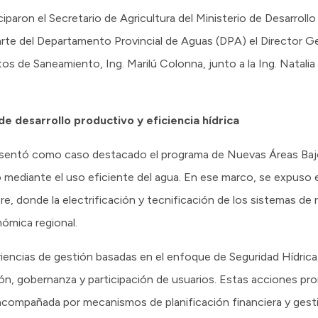
iparon el Secretario de Agricultura del Ministerio de Desarrol
arte del Departamento Provincial de Aguas (DPA) el Director Gen
s de Saneamiento, Ing. Marilú Colonna, junto a la Ing. Natalia B
e desarrollo productivo y eficiencia hídrica
resentó como caso destacado el programa de Nuevas Áreas Bajo 
o mediante el uso eficiente del agua. En ese marco, se expuso 
e, donde la electrificación y tecnificación de los sistemas de ri
nómica regional.
encias de gestión basadas en el enfoque de Seguridad Hídric
ión, gobernanza y participación de usuarios. Estas acciones p
 acompañada por mecanismos de planificación financiera y gest