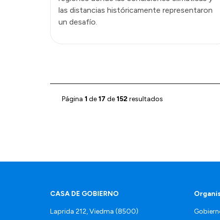
las distancias históricamente representaron
un desafío.
Página
1
de
17
de
152
resultados
CASA DE GOBIERNO
Organi
Laprida 212, Viedma (8500)
Gobiern