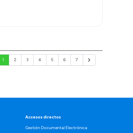
1
2
3
4
5
6
7
Siguiente
Accesos directos
Gestión Documental Electrónica