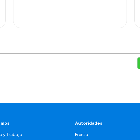
smos
Autoridades
o y Trabajo
Prensa