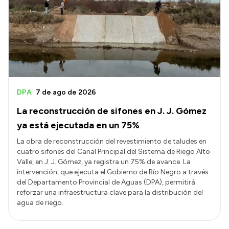
Acerca de Río Negro
Historia
Geografía
Invertí en Río Negro
DPA
7 de ago de 2026
La reconstrucción de sifones en J. J. Gómez
Transparencia
ya está ejecutada en un 75%
Presupuesto
La obra de reconstrucción del revestimiento de taludes en
cuatro sifones del Canal Principal del Sistema de Riego Alto
Boletín Oficial
Valle, en J. J. Gómez, ya registra un 75% de avance. La
Compras y licitaciones
intervención, que ejecuta el Gobierno de Río Negro a través
del Departamento Provincial de Aguas (DPA), permitirá
Consulta de expedientes
reforzar una infraestructura clave para la distribución del
Consulta de pago a proveedores
agua de riego.
Convocatorias