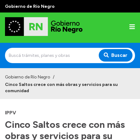
Gobierno de Río Negro
Buscar
Inicio
Gobierno de Río Negro
/
Cinco Saltos crece con más obras y servicios para su
Autoridades
comunidad
Prensa
IPPV
Autoridades y Organismos
Cinco Saltos crece con más
Discursos en la Legislatura
obras y servicios para su
Casa de Gobierno