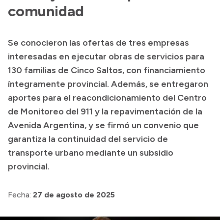
comunidad
Acerca de Río Negro
Historia
Se conocieron las ofertas de tres empresas
Geografía
interesadas en ejecutar obras de servicios para
Invertí en Río Negro
130 familias de Cinco Saltos, con financiamiento
íntegramente provincial. Además, se entregaron
aportes para el reacondicionamiento del Centro
Transparencia
de Monitoreo del 911 y la repavimentación de la
Avenida Argentina, y se firmó un convenio que
Presupuesto
garantiza la continuidad del servicio de
Boletín Oficial
transporte urbano mediante un subsidio
Compras y licitaciones
provincial.
Consulta de expedientes
Fecha:
Consulta de pago a proveedores
27 de agosto de 2025
Convocatorias