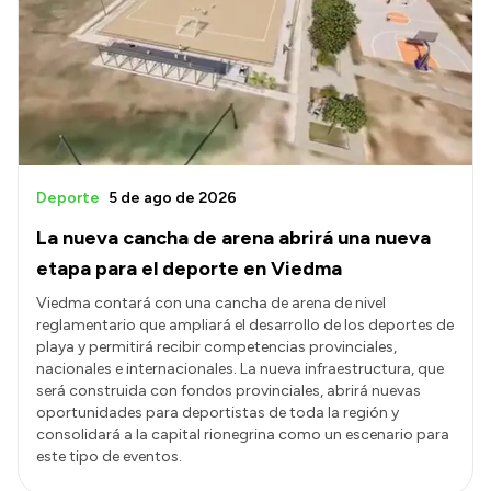
Acerca de Río Negro
Historia
Geografía
Invertí en Río Negro
Deporte
5 de ago de 2026
La nueva cancha de arena abrirá una nueva
Transparencia
etapa para el deporte en Viedma
Presupuesto
Viedma contará con una cancha de arena de nivel
reglamentario que ampliará el desarrollo de los deportes de
Boletín Oficial
playa y permitirá recibir competencias provinciales,
Compras y licitaciones
nacionales e internacionales. La nueva infraestructura, que
será construida con fondos provinciales, abrirá nuevas
Consulta de expedientes
oportunidades para deportistas de toda la región y
Consulta de pago a proveedores
consolidará a la capital rionegrina como un escenario para
este tipo de eventos.
Convocatorias