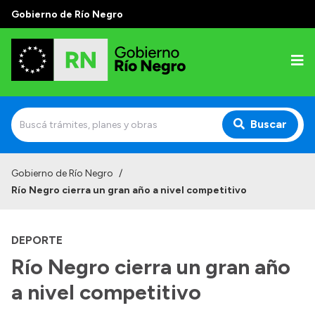
Gobierno de Río Negro
Buscar
Inicio
Gobierno de Río Negro
/
Río Negro cierra un gran año a nivel competitivo
Autoridades
Prensa
DEPORTE
Autoridades y Organismos
Río Negro cierra un gran año
Discursos en la Legislatura
a nivel competitivo
Casa de Gobierno