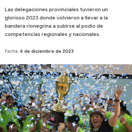
Las delegaciones provinciales tuvieron un
Acerca de Río Negro
glorioso 2023 donde volvieron a llevar a la
Historia
bandera rionegrina a subirse al podio de
Geografía
competencias regionales y nacionales.
Invertí en Río Negro
Fecha:
4 de diciembre de 2023
Transparencia
Presupuesto
Boletín Oficial
Compras y licitaciones
Consulta de expedientes
Consulta de pago a proveedores
Convocatorias