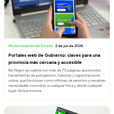
Acerca de Río Negro
Historia
Geografía
Invertí en Río Negro
Modernización del Estado
2 de jun de 2026
Portales web de Gobierno: claves para una
Transparencia
provincia más cercana y accesible
Presupuesto
Río Negro ya cuenta con más de 70 páginas que brindan
herramientas de autogestión, trámites y capacitaciones
Boletín Oficial
online, que funcionan como oficinas de servicios y resuelven
Compras y licitaciones
necesidades concretas a cualquier hora y desde cualquier
lugar de la provincia.
Consulta de expedientes
Consulta de pago a proveedores
Convocatorias