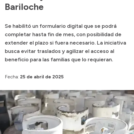
Bariloche
Acerca de Río Negro
Historia
Se habilitó un formulario digital que se podrá
Geografía
completar hasta fin de mes, con posibilidad de
Invertí en Río Negro
extender el plazo si fuera necesario. La iniciativa
busca evitar traslados y agilizar el acceso al
beneficio para las familias que lo requieran.
Transparencia
Fecha:
25 de abril de 2025
Presupuesto
Boletín Oficial
Compras y licitaciones
Consulta de expedientes
Consulta de pago a proveedores
Convocatorias