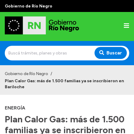
Gobierno de Río Negro
Buscar
Inicio
Gobierno de Río Negro
/
Plan Calor Gas: más de 1.500 familias ya se inscribieron en
Autoridades
Bariloche
Prensa
ENERGÍA
Autoridades y Organismos
Plan Calor Gas: más de 1.500
Discursos en la Legislatura
familias ya se inscribieron en
Casa de Gobierno