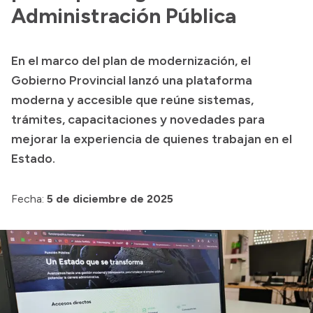
Administración Pública
Acerca de Río Negro
Historia
En el marco del plan de modernización, el
Geografía
Gobierno Provincial lanzó una plataforma
Invertí en Río Negro
moderna y accesible que reúne sistemas,
trámites, capacitaciones y novedades para
mejorar la experiencia de quienes trabajan en el
Transparencia
Estado.
Presupuesto
Fecha:
5 de diciembre de 2025
Boletín Oficial
Compras y licitaciones
Consulta de expedientes
Consulta de pago a proveedores
Convocatorias