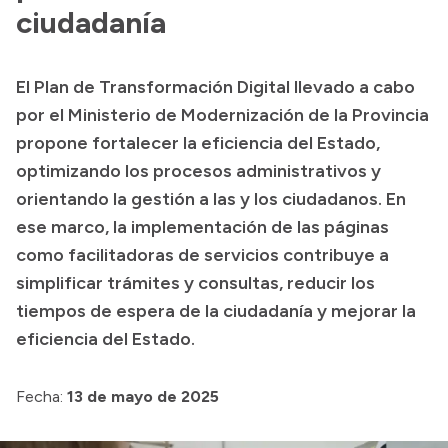
ciudadanía
Acerca de Río Negro
Historia
El Plan de Transformación Digital llevado a cabo
Geografía
por el Ministerio de Modernización de la Provincia
Invertí en Río Negro
propone fortalecer la eficiencia del Estado,
optimizando los procesos administrativos y
orientando la gestión a las y los ciudadanos. En
Transparencia
ese marco, la implementación de las páginas
como facilitadoras de servicios contribuye a
Presupuesto
simplificar trámites y consultas, reducir los
Boletín Oficial
tiempos de espera de la ciudadanía y mejorar la
Compras y licitaciones
eficiencia del Estado.
Consulta de expedientes
Fecha:
Consulta de pago a proveedores
13 de mayo de 2025
Convocatorias