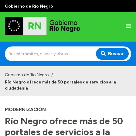
Gobierno de Río Negro
Buscar
Inicio
Gobierno de Río Negro
/
Río Negro ofrece más de 50 portales de servicios a la
Autoridades
ciudadanía
Prensa
MODERNIZACIÓN
Autoridades y Organismos
Río Negro ofrece más de 50
Discursos en la Legislatura
portales de servicios a la
Casa de Gobierno