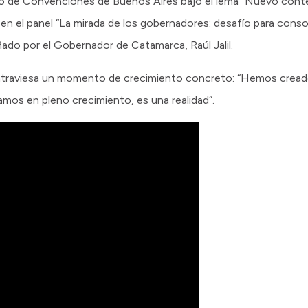
ro de Convenciones de Buenos Aires bajo el lema “Nuevo contex
 en el panel “La mirada de los gobernadores: desafío para conso
do por el Gobernador de Catamarca, Raúl Jalil.
 atraviesa un momento de crecimiento concreto: “Hemos crea
mos en pleno crecimiento, es una realidad”.