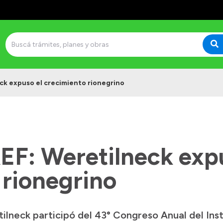
ck expuso el crecimiento rionegrino
EF: Weretilneck exp
 rionegrino
lneck participó del 43° Congreso Anual del Ins