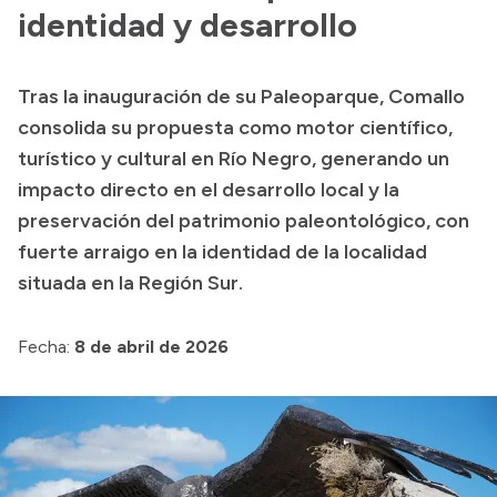
identidad y desarrollo
Acerca de Río Negro
Historia
Tras la inauguración de su Paleoparque, Comallo
Geografía
consolida su propuesta como motor científico,
Invertí en Río Negro
turístico y cultural en Río Negro, generando un
impacto directo en el desarrollo local y la
preservación del patrimonio paleontológico, con
Transparencia
fuerte arraigo en la identidad de la localidad
situada en la Región Sur.
Presupuesto
Boletín Oficial
Fecha:
8 de abril de 2026
Compras y licitaciones
Consulta de expedientes
Consulta de pago a proveedores
Convocatorias