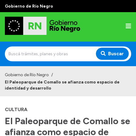
Gobierno de Río Negro
Buscar
Inicio
Gobierno de Río Negro
/
El Paleoparque de Comallo se afianza como espacio de
Autoridades
identidad y desarrollo
Prensa
CULTURA
Autoridades y Organismos
El Paleoparque de Comallo se
Discursos en la Legislatura
afianza como espacio de
Casa de Gobierno