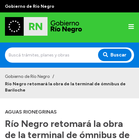
Gobierno de Río Negro
Buscar
Inicio
Gobierno de Río Negro
/
Río Negro retomará la obra de la terminal de ómnibus de
Autoridades
Bariloche
Prensa
AGUAS RIONEGRINAS
Autoridades y Organismos
Río Negro retomará la obra
Discursos en la Legislatura
de la terminal de ómnibus de
Casa de Gobierno