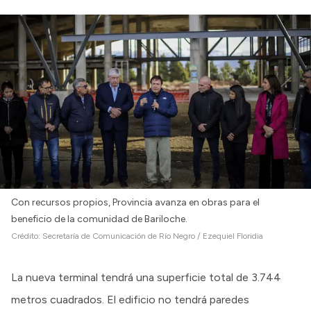
Intranet
Login
Con recursos propios, Provincia avanza en obras para el
beneficio de la comunidad de Bariloche.
Crédito:
Secretaría de Comunicación de Río Negro / Ezequiel Floridia
La nueva terminal tendrá una superficie total de 3.744
metros cuadrados. El edificio no tendrá paredes