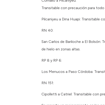
Comallo a Pilcaniyeu:
Transitable con precaución para todo t
Pilcaniyeu a Dina Huapi: Transitable 
RN 40:
San Carlos de Bariloche a El Bolsón: 
de hielo en zonas altas.
RP 8 y RP 6:
Los Menucos a Paso Córdoba: Transitab
RN 151:
Cipolletti a Catriel: Transitable con p