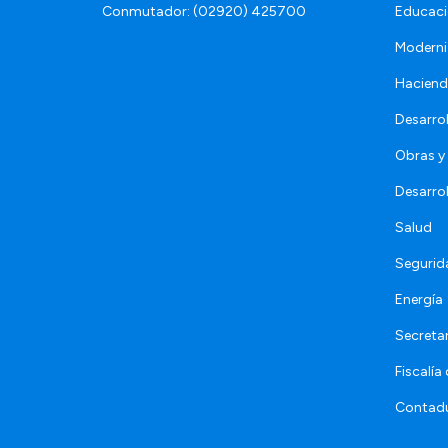
Conmutador: (02920) 425700
Educaci
Moderni
Hacien
Desarro
Obras y 
Desarro
Salud
Segurid
Energía
Secretar
Fiscalía
Contadu