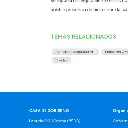
Se reporta un mejoramiento en las co
posible presencia de hielo sobre la cal
TEMAS RELACIONADOS
Agencia de Seguridad Vial
Protección Civi
Vialidad
CASA DE GOBIERNO
Organi
Laprida 212, Viedma (8500)
Gobiern