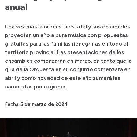
anual
Acerca de Río Negro
Historia
Una vez más la orquesta estatal y sus ensambles
Geografía
proyectan un año a pura música con propuestas
Invertí en Río Negro
gratuitas para las familias rionegrinas en todo el
territorio provincial. Las presentaciones de los
ensambles comenzarán en marzo, en tanto que la
Transparencia
gira de la Orquesta en su conjunto comenzará en
abril y como novedad de este año sumará las
Presupuesto
cameratas por regiones.
Boletín Oficial
Compras y licitaciones
Fecha:
5 de marzo de 2024
Consulta de expedientes
Consulta de pago a proveedores
Convocatorias