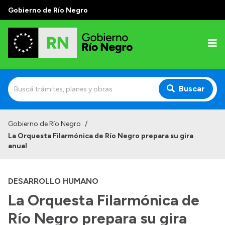
Gobierno de Río Negro
Buscar
Inicio
Gobierno de Río Negro
/
La Orquesta Filarmónica de Río Negro prepara su gira
Autoridades
anual
Prensa
DESARROLLO HUMANO
Autoridades y Organismos
La Orquesta Filarmónica de
Discursos en la Legislatura
Río Negro prepara su gira
Casa de Gobierno