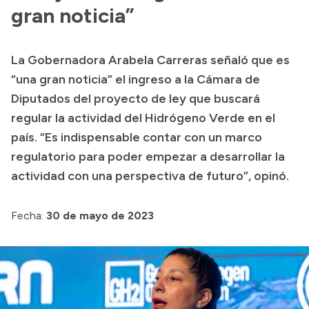
gran noticia”
Acerca de Río Negro
Historia
La Gobernadora Arabela Carreras señaló que es
Geografía
“una gran noticia” el ingreso a la Cámara de
Invertí en Río Negro
Diputados del proyecto de ley que buscará
regular la actividad del Hidrógeno Verde en el
país. “Es indispensable contar con un marco
Transparencia
regulatorio para poder empezar a desarrollar la
actividad con una perspectiva de futuro”, opinó.
Presupuesto
Boletín Oficial
Fecha:
30 de mayo de 2023
Compras y licitaciones
Consulta de expedientes
Consulta de pago a proveedores
Convocatorias