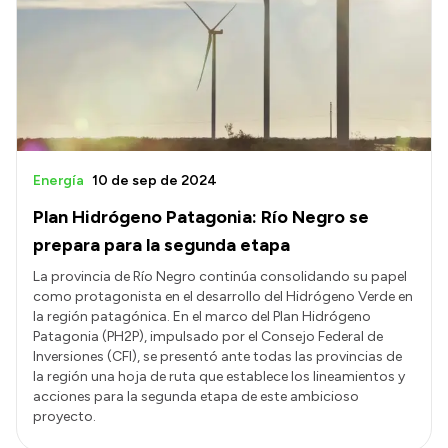
Acerca de Río Negro
Historia
Geografía
Invertí en Río Negro
Energía
10 de sep de 2024
Plan Hidrógeno Patagonia: Río Negro se
Transparencia
prepara para la segunda etapa
Presupuesto
La provincia de Río Negro continúa consolidando su papel
como protagonista en el desarrollo del Hidrógeno Verde en
Boletín Oficial
la región patagónica. En el marco del Plan Hidrógeno
Compras y licitaciones
Patagonia (PH2P), impulsado por el Consejo Federal de
Inversiones (CFI), se presentó ante todas las provincias de
Consulta de expedientes
la región una hoja de ruta que establece los lineamientos y
Consulta de pago a proveedores
acciones para la segunda etapa de este ambicioso
proyecto.
Convocatorias