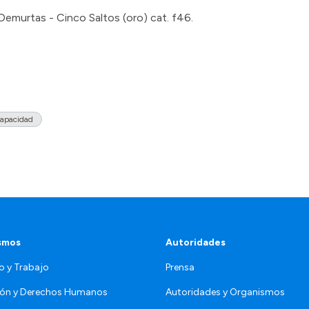
Demurtas - Cinco Saltos (oro) cat. f46.
capacidad
smos
Autoridades
o y Trabajo
Prensa
ón y Derechos Humanos
Autoridades y Organismos