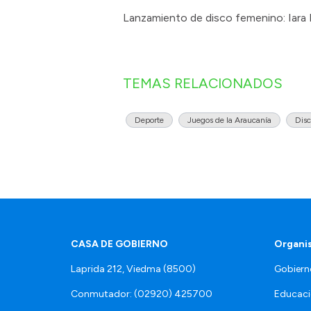
Lanzamiento de disco femenino: Iara 
TEMAS RELACIONADOS
Deporte
Juegos de la Araucanía
Dis
CASA DE GOBIERNO
Organi
Laprida 212, Viedma (8500)
Gobiern
Conmutador: (02920) 425700
Educaci