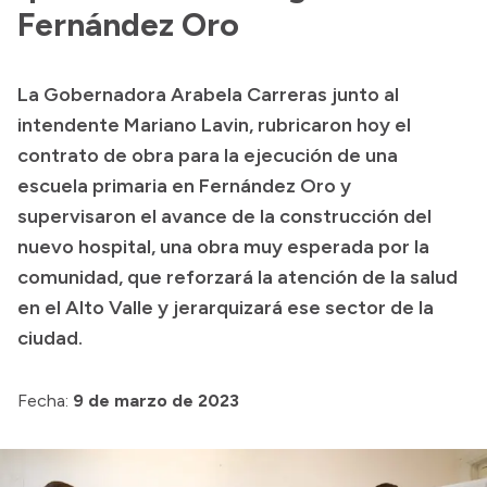
Fernández Oro
Acerca de Río Negro
Historia
La Gobernadora Arabela Carreras junto al
Geografía
intendente Mariano Lavin, rubricaron hoy el
Invertí en Río Negro
contrato de obra para la ejecución de una
escuela primaria en Fernández Oro y
supervisaron el avance de la construcción del
Transparencia
nuevo hospital, una obra muy esperada por la
comunidad, que reforzará la atención de la salud
Presupuesto
en el Alto Valle y jerarquizará ese sector de la
Boletín Oficial
ciudad.
Compras y licitaciones
Consulta de expedientes
Fecha:
9 de marzo de 2023
Consulta de pago a proveedores
Convocatorias