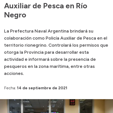
Auxiliar de Pesca en Río
Acerca de Río Negro
Negro
Historia
Geografía
La Prefectura Naval Argentina brindará su
Invertí en Río Negro
colaboración como Policía Auxiliar de Pesca en el
territorio rionegrino. Controlará los permisos que
otorga la Provincia para desarrollar esta
Transparencia
actividad e informará sobre la presencia de
pesqueros en la zona marítima, entre otras
Presupuesto
acciones.
Boletín Oficial
Compras y licitaciones
Fecha:
14 de septiembre de 2021
Consulta de expedientes
Consulta de pago a proveedores
Convocatorias