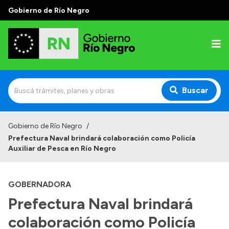
Gobierno de Río Negro
Buscar
Inicio
Gobierno de Río Negro
/
Prefectura Naval brindará colaboración como Policía
Autoridades
Auxiliar de Pesca en Río Negro
Prensa
GOBERNADORA
Autoridades y Organismos
Prefectura Naval brindará
Discursos en la Legislatura
colaboración como Policía
Casa de Gobierno