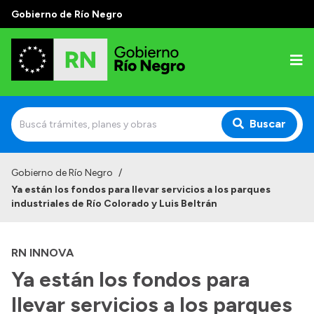
Gobierno de Río Negro
Buscar
Inicio
Gobierno de Río Negro
/
Ya están los fondos para llevar servicios a los parques
Autoridades
industriales de Río Colorado y Luis Beltrán
Prensa
RN INNOVA
Autoridades y Organismos
Ya están los fondos para
Discursos en la Legislatura
llevar servicios a los parques
Casa de Gobierno