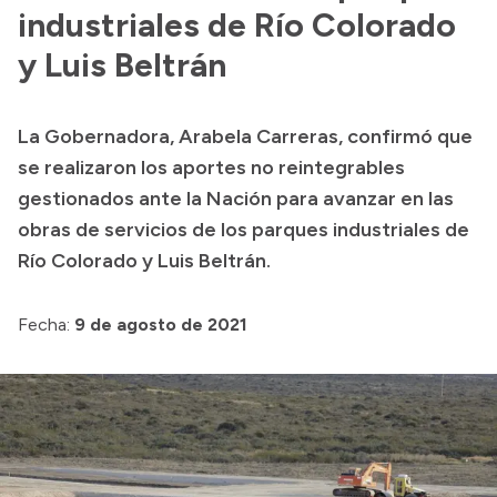
industriales de Río Colorado
Acerca de Río Negro
y Luis Beltrán
Historia
Geografía
La Gobernadora, Arabela Carreras, confirmó que
Invertí en Río Negro
se realizaron los aportes no reintegrables
gestionados ante la Nación para avanzar en las
obras de servicios de los parques industriales de
Transparencia
Río Colorado y Luis Beltrán.
Presupuesto
Fecha:
9 de agosto de 2021
Boletín Oficial
Compras y licitaciones
Consulta de expedientes
Consulta de pago a proveedores
Convocatorias