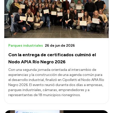
Acerca de Río Negro
Historia
Geografía
Invertí en Río Negro
Parques industriales
26 de jun de 2026
Con la entrega de certificados culminó el
Transparencia
Nodo APIA Río Negro 2026
Presupuesto
Con una segunda jornada orientada al intercambio de
experiencias y la construcción de una agenda común para
Boletín Oficial
el desarrollo industrial, finalizó en Cipolletti el Nodo APIA Río
Compras y licitaciones
Negro 2026. El evento reunió durante dos días a empresas,
parques industriales, cámaras, emprendedores y a
Consulta de expedientes
representantes de 18 municipios rionegrinos.
Consulta de pago a proveedores
Convocatorias