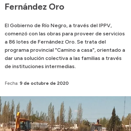
Fernández Oro
Acerca de Río Negro
Historia
El Gobierno de Río Negro, a través del IPPV,
Geografía
comenzó con las obras para proveer de servicios
Invertí en Río Negro
a 86 lotes de Fernández Oro. Se trata del
programa provincial "Camino a casa", orientado a
dar una solución colectiva a las familias a través
Transparencia
de instituciones intermedias.
Presupuesto
Fecha:
9 de octubre de 2020
Boletín Oficial
Compras y licitaciones
Consulta de expedientes
Consulta de pago a proveedores
Convocatorias