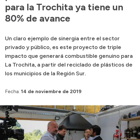
para la Trochita ya tiene un
Acerca de Río Negro
80% de avance
Historia
Geografía
Un claro ejemplo de sinergia entre el sector
Invertí en Río Negro
privado y público, es este proyecto de triple
impacto que generará combustible genuino para
La Trochita, a partir del reciclado de plásticos de
Transparencia
los municipios de la Región Sur.
Presupuesto
Fecha:
14 de noviembre de 2019
Boletín Oficial
Compras y licitaciones
Consulta de expedientes
Consulta de pago a proveedores
Convocatorias