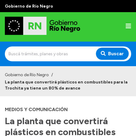
Gobierno de Río Negro
Buscar
Inicio
Gobierno de Río Negro
/
La planta que convertirá plásticos en combustibles para la
Autoridades
Trochita ya tiene un 80% de avance
Prensa
MEDIOS Y COMUNICACIÓN
Autoridades y Organismos
La planta que convertirá
Discursos en la Legislatura
plásticos en combustibles
Casa de Gobierno