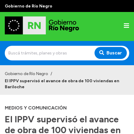
Gobierno de Río Negro
Buscar
Inicio
Gobierno de Río Negro
/
El IPPV supervisó el avance de obra de 100 viviendas en
Autoridades
Bariloche
Prensa
MEDIOS Y COMUNICACIÓN
Autoridades y Organismos
El IPPV supervisó el avance
Discursos en la Legislatura
de obra de 100 viviendas en
Casa de Gobierno