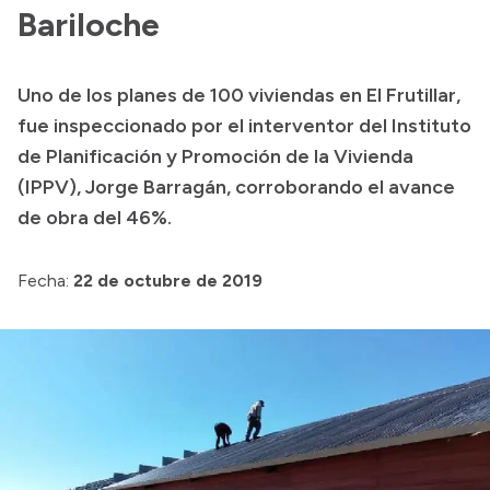
Bariloche
Acerca de Río Negro
Historia
Uno de los planes de 100 viviendas en El Frutillar,
Geografía
fue inspeccionado por el interventor del Instituto
Invertí en Río Negro
de Planificación y Promoción de la Vivienda
(IPPV), Jorge Barragán, corroborando el avance
de obra del 46%.
Transparencia
Fecha:
22 de octubre de 2019
Presupuesto
Boletín Oficial
Compras y licitaciones
Consulta de expedientes
Consulta de pago a proveedores
Convocatorias