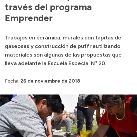
través del programa
Acerca de Río Negro
Emprender
Historia
Geografía
Trabajos en cerámica, murales con tapitas de
Invertí en Río Negro
gaseosas y construcción de puff reutilizando
materiales son algunas de las propuestas que
lleva adelante la Escuela Especial N° 20.
Transparencia
Fecha:
26 de noviembre de 2018
Presupuesto
Boletín Oficial
Compras y licitaciones
Consulta de expedientes
Consulta de pago a proveedores
Convocatorias