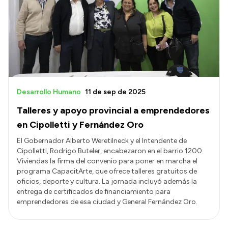
Acerca de Río Negro
Historia
Geografía
Invertí en Río Negro
Desarrollo Humano
11 de sep de 2025
Talleres y apoyo provincial a emprendedores
Transparencia
en Cipolletti y Fernández Oro
Presupuesto
El Gobernador Alberto Weretilneck y el Intendente de
Cipolletti, Rodrigo Buteler, encabezaron en el barrio 1200
Boletín Oficial
Viviendas la firma del convenio para poner en marcha el
Compras y licitaciones
programa CapacitArte, que ofrece talleres gratuitos de
oficios, deporte y cultura. La jornada incluyó además la
Consulta de expedientes
entrega de certificados de financiamiento para
Consulta de pago a proveedores
emprendedores de esa ciudad y General Fernández Oro.
Convocatorias