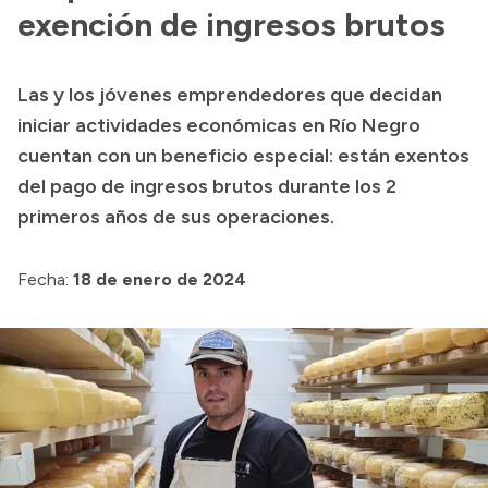
exención de ingresos brutos
Acerca de Río Negro
Historia
Las y los jóvenes emprendedores que decidan
Geografía
iniciar actividades económicas en Río Negro
Invertí en Río Negro
cuentan con un beneficio especial: están exentos
del pago de ingresos brutos durante los 2
primeros años de sus operaciones.
Transparencia
Fecha:
18 de enero de 2024
Presupuesto
Boletín Oficial
Compras y licitaciones
Consulta de expedientes
Consulta de pago a proveedores
Convocatorias