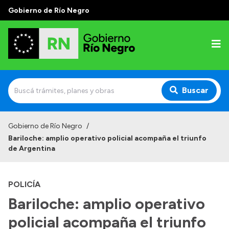
Gobierno de Río Negro
Buscar
Inicio
Gobierno de Río Negro
/
Bariloche: amplio operativo policial acompaña el triunfo
Autoridades
de Argentina
Prensa
POLICÍA
Autoridades y Organismos
Bariloche: amplio operativo
Discursos en la Legislatura
policial acompaña el triunfo
Casa de Gobierno