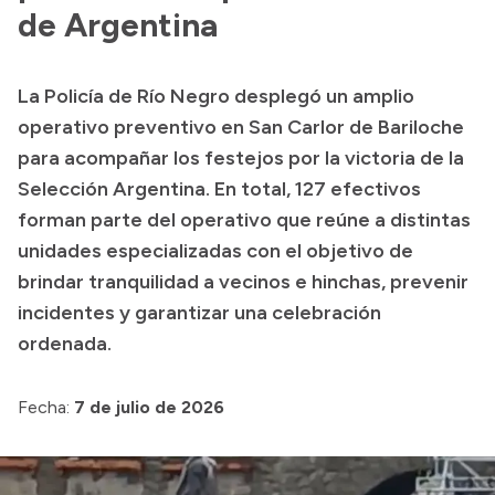
de Argentina
Acerca de Río Negro
Historia
La Policía de Río Negro desplegó un amplio
Geografía
operativo preventivo en San Carlor de Bariloche
Invertí en Río Negro
para acompañar los festejos por la victoria de la
Selección Argentina. En total, 127 efectivos
forman parte del operativo que reúne a distintas
Transparencia
unidades especializadas con el objetivo de
brindar tranquilidad a vecinos e hinchas, prevenir
Presupuesto
incidentes y garantizar una celebración
Boletín Oficial
ordenada.
Compras y licitaciones
Consulta de expedientes
Fecha:
7 de julio de 2026
Consulta de pago a proveedores
Convocatorias