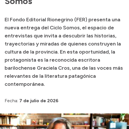
Somos
Acerca de Río Negro
El Fondo Editorial Rionegrino (FER) presenta una
Historia
nueva entrega del Ciclo Somos, el espacio de
Geografía
entrevistas que invita a descubrir las historias,
Invertí en Río Negro
trayectorias y miradas de quienes construyen la
cultura de la provincia. En esta oportunidad, la
protagonista es la reconocida escritora
Transparencia
barilochense Graciela Cros, una de las voces más
relevantes de la literatura patagónica
Presupuesto
contemporánea.
Boletín Oficial
Compras y licitaciones
Fecha:
7 de julio de 2026
Consulta de expedientes
Consulta de pago a proveedores
Convocatorias