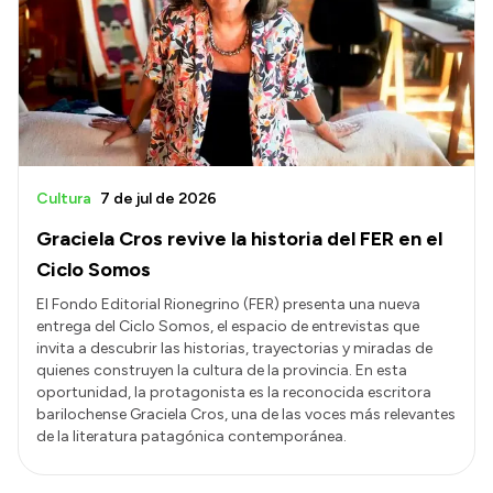
Acerca de Río Negro
Historia
Geografía
Invertí en Río Negro
Cultura
7 de jul de 2026
Graciela Cros revive la historia del FER en el
Transparencia
Ciclo Somos
Presupuesto
El Fondo Editorial Rionegrino (FER) presenta una nueva
entrega del Ciclo Somos, el espacio de entrevistas que
Boletín Oficial
invita a descubrir las historias, trayectorias y miradas de
Compras y licitaciones
quienes construyen la cultura de la provincia. En esta
oportunidad, la protagonista es la reconocida escritora
Consulta de expedientes
barilochense Graciela Cros, una de las voces más relevantes
Consulta de pago a proveedores
de la literatura patagónica contemporánea.
Convocatorias