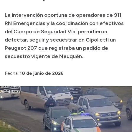
Acerca de Río Negro
La intervención oportuna de operadores de 911
Historia
RN Emergencias y la coordinación con efectivos
del Cuerpo de Seguridad Vial permitieron
Geografía
detectar, seguir y secuestrar en Cipolletti un
Invertí en Río Negro
Peugeot 207 que registraba un pedido de
secuestro vigente de Neuquén.
Transparencia
Fecha:
10 de junio de 2026
Presupuesto
Boletín Oficial
Compras y licitaciones
Consulta de expedientes
Consulta de pago a proveedores
Convocatorias