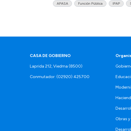
APASA
Función Pública
IPAP
CASA DE GOBIERNO
Organi
Laprida 212, Viedma (8500)
Gobiern
Conmutador: (02920) 425700
Educaci
Moderni
Hacien
Desarro
Obras y 
Desarro