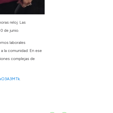
oras reloj. Las
10 de junio.
rnos laborales
a a la comunidad. En ese
ciones complejas de
jExO3A3MTk
.