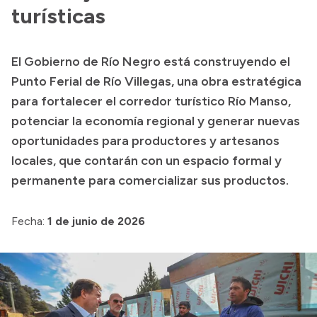
turísticas
Acerca de Río Negro
Historia
El Gobierno de Río Negro está construyendo el
Geografía
Punto Ferial de Río Villegas, una obra estratégica
Invertí en Río Negro
para fortalecer el corredor turístico Río Manso,
potenciar la economía regional y generar nuevas
oportunidades para productores y artesanos
Transparencia
locales, que contarán con un espacio formal y
permanente para comercializar sus productos.
Presupuesto
Boletín Oficial
Fecha:
1 de junio de 2026
Compras y licitaciones
Consulta de expedientes
Consulta de pago a proveedores
Convocatorias