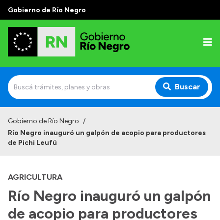
Gobierno de Río Negro
Buscar
Inicio
Gobierno de Río Negro
/
Río Negro inauguró un galpón de acopio para productores
Autoridades
de Pichi Leufú
Prensa
AGRICULTURA
Autoridades y Organismos
Río Negro inauguró un galpón
Discursos en la Legislatura
de acopio para productores
Casa de Gobierno