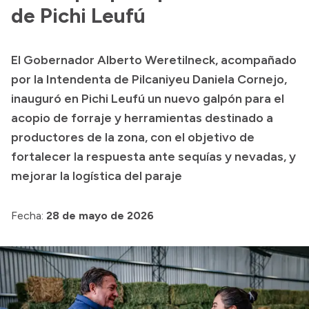
de Pichi Leufú
Acerca de Río Negro
Historia
El Gobernador Alberto Weretilneck, acompañado
Geografía
por la Intendenta de Pilcaniyeu Daniela Cornejo,
Invertí en Río Negro
inauguró en Pichi Leufú un nuevo galpón para el
acopio de forraje y herramientas destinado a
productores de la zona, con el objetivo de
Transparencia
fortalecer la respuesta ante sequías y nevadas, y
mejorar la logística del paraje
Presupuesto
Boletín Oficial
Fecha:
28 de mayo de 2026
Compras y licitaciones
Consulta de expedientes
Consulta de pago a proveedores
Convocatorias