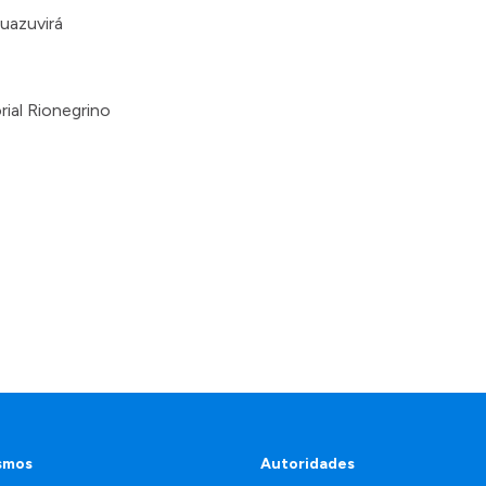
uazuvirá
ial Rionegrino
smos
Autoridades