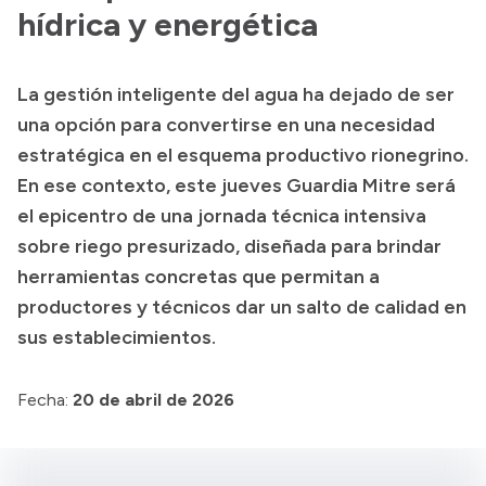
hídrica y energética
Acerca de Río Negro
Historia
La gestión inteligente del agua ha dejado de ser
Geografía
una opción para convertirse en una necesidad
Invertí en Río Negro
estratégica en el esquema productivo rionegrino.
En ese contexto, este jueves Guardia Mitre será
el epicentro de una jornada técnica intensiva
Transparencia
sobre riego presurizado, diseñada para brindar
herramientas concretas que permitan a
Presupuesto
productores y técnicos dar un salto de calidad en
Boletín Oficial
sus establecimientos.
Compras y licitaciones
Consulta de expedientes
Fecha:
20 de abril de 2026
Consulta de pago a proveedores
Convocatorias