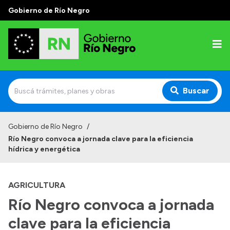
Gobierno de Río Negro
Buscar
Inicio
Gobierno de Río Negro
/
Río Negro convoca a jornada clave para la eficiencia
Autoridades
hídrica y energética
Prensa
AGRICULTURA
Autoridades y Organismos
Río Negro convoca a jornada
Discursos en la Legislatura
clave para la eficiencia
Casa de Gobierno