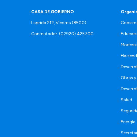
CASA DE GOBIERNO
Organi
Laprida 212, Viedma (8500)
Gobiern
Conmutador: (02920) 425700
Educaci
Moderni
Hacien
Desarro
Obras y 
Desarro
Salud
Segurid
Energía
Secretar