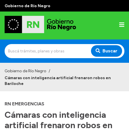
Gobierno de Río Negro
Buscar
Inicio
Gobierno de Río Negro
/
Cámaras con inteligencia artificial frenaron robos en
Autoridades
Bariloche
Prensa
RN EMERGENCIAS
Autoridades y Organismos
Cámaras con inteligencia
Discursos en la Legislatura
artificial frenaron robos en
Casa de Gobierno