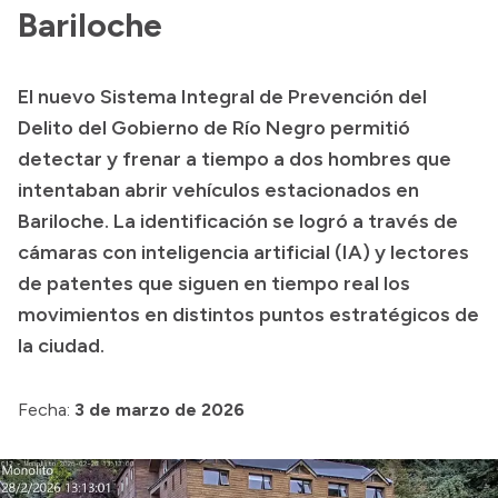
Bariloche
Acerca de Río Negro
Historia
El nuevo Sistema Integral de Prevención del
Geografía
Delito del Gobierno de Río Negro permitió
Invertí en Río Negro
detectar y frenar a tiempo a dos hombres que
intentaban abrir vehículos estacionados en
Bariloche. La identificación se logró a través de
Transparencia
cámaras con inteligencia artificial (IA) y lectores
de patentes que siguen en tiempo real los
Presupuesto
movimientos en distintos puntos estratégicos de
Boletín Oficial
la ciudad.
Compras y licitaciones
Consulta de expedientes
Fecha:
3 de marzo de 2026
Consulta de pago a proveedores
Convocatorias