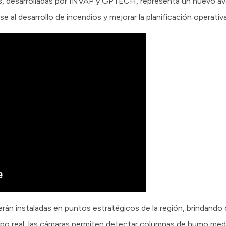
as, desarrolladas por INVAP y GPTECH, representa un nuevo av
e al desarrollo de incendios y mejorar la planificación operativa
serán instaladas en puntos estratégicos de la región, brindando
o real, las cámaras permiten detectar columnas de humo medi