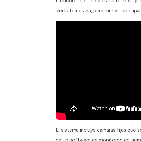
La incorporación de estas tecnologí
alerta temprana, permitiendo anticipars
El sistema incluye cámaras fijas que 
de un software de monitoreo en tiemp