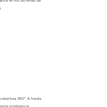
ance en los sistemas de
.
 cobertura 360°. A través
ante inteligencia