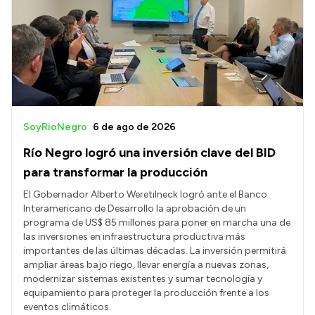
Acerca de Río Negro
Historia
Geografía
Invertí en Río Negro
SoyRioNegro
6 de ago de 2026
Río Negro logró una inversión clave del BID
Transparencia
para transformar la producción
Presupuesto
El Gobernador Alberto Weretilneck logró ante el Banco
Interamericano de Desarrollo la aprobación de un
Boletín Oficial
programa de US$ 85 millones para poner en marcha una de
Compras y licitaciones
las inversiones en infraestructura productiva más
importantes de las últimas décadas. La inversión permitirá
Consulta de expedientes
ampliar áreas bajo riego, llevar energía a nuevas zonas,
Consulta de pago a proveedores
modernizar sistemas existentes y sumar tecnología y
equipamiento para proteger la producción frente a los
Convocatorias
eventos climáticos.