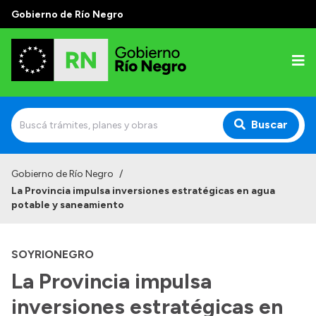
Gobierno de Río Negro
Buscar
Inicio
Gobierno de Río Negro
/
La Provincia impulsa inversiones estratégicas en agua
Autoridades
potable y saneamiento
Prensa
SOYRIONEGRO
Autoridades y Organismos
La Provincia impulsa
Discursos en la Legislatura
inversiones estratégicas en
Casa de Gobierno