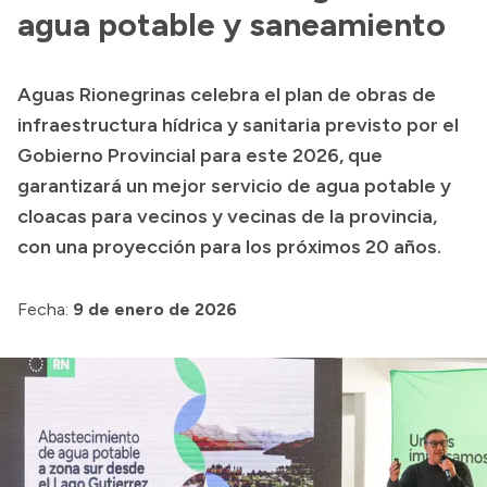
agua potable y saneamiento
Acerca de Río Negro
Historia
Aguas Rionegrinas celebra el plan de obras de
Geografía
infraestructura hídrica y sanitaria previsto por el
Invertí en Río Negro
Gobierno Provincial para este 2026, que
garantizará un mejor servicio de agua potable y
cloacas para vecinos y vecinas de la provincia,
Transparencia
con una proyección para los próximos 20 años.
Presupuesto
Fecha:
9 de enero de 2026
Boletín Oficial
Compras y licitaciones
Consulta de expedientes
Consulta de pago a proveedores
Convocatorias