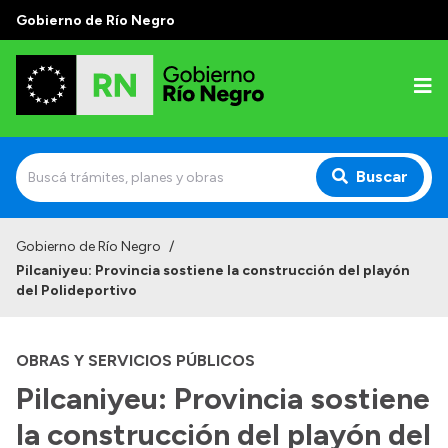
Gobierno de Río Negro
Buscar
Inicio
Gobierno de Río Negro
/
Pilcaniyeu: Provincia sostiene la construcción del playón
Autoridades
del Polideportivo
Prensa
OBRAS Y SERVICIOS PÚBLICOS
Autoridades y Organismos
Pilcaniyeu: Provincia sostiene
Discursos en la Legislatura
la construcción del playón del
Casa de Gobierno