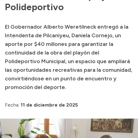
Polideportivo
Acerca de Río Negro
Historia
El Gobernador Alberto Weretilneck entregó a la
Geografía
Intendenta de Pilcaniyeu, Daniela Cornejo, un
Invertí en Río Negro
aporte por $40 millones para garantizar la
continuidad de la obra del playón del
Polideportivo Municipal, un espacio que ampliará
Transparencia
las oportunidades recreativas para la comunidad,
convirtiéndose en un punto de encuentro y
Presupuesto
promoción del deporte.
Boletín Oficial
Compras y licitaciones
Fecha:
11 de diciembre de 2025
Consulta de expedientes
Consulta de pago a proveedores
Convocatorias