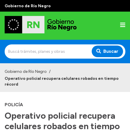
Gobierno de Río Negro
Buscar
Inicio
Gobierno de Río Negro
/
Operativo policial recupera celulares robados en tiempo
Autoridades
récord
Prensa
POLICÍA
Autoridades y Organismos
Operativo policial recupera
Discursos en la Legislatura
celulares robados en tiempo
Casa de Gobierno