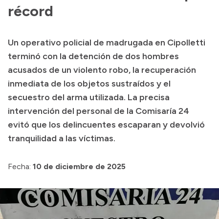
récord
Acerca de Río Negro
Historia
Un operativo policial de madrugada en Cipolletti
Geografía
terminó con la detención de dos hombres
Invertí en Río Negro
acusados de un violento robo, la recuperación
inmediata de los objetos sustraídos y el
secuestro del arma utilizada. La precisa
Transparencia
intervención del personal de la Comisaría 24
evitó que los delincuentes escaparan y devolvió
Presupuesto
tranquilidad a las víctimas.
Boletín Oficial
Compras y licitaciones
Fecha:
10 de diciembre de 2025
Consulta de expedientes
Consulta de pago a proveedores
Convocatorias