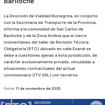
Bariloche
Acerca de Río Negro
La Dirección de Vialidad Rionegrina, en conjunto
Historia
con la Secretaría de Transporte de la Provincia,
Geografía
informa a la comunidad de San Carlos de
Invertí en Río Negro
Bariloche y de la Zona Andina que el cierre
momentáneo del taller de Revisión Técnica
Obligatoria (RTO) ubicado en calle Esandi se
Transparencia
debe a cuestiones ajenas a esta jurisdicción, de
carácter exclusivamente privado, vinculadas a
Presupuesto
situaciones contractuales del actual
Boletín Oficial
concesionario (ITV SRL) con terceros.
Compras y licitaciones
Consulta de expedientes
Fecha:
11 de noviembre de 2025
Consulta de pago a proveedores
Convocatorias