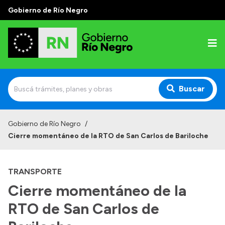
Gobierno de Río Negro
Buscar
Inicio
Gobierno de Río Negro
/
Cierre momentáneo de la RTO de San Carlos de Bariloche
Autoridades
Prensa
TRANSPORTE
Autoridades y Organismos
Cierre momentáneo de la
Discursos en la Legislatura
RTO de San Carlos de
Casa de Gobierno