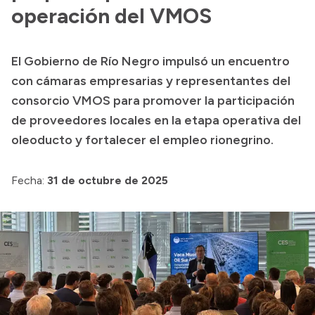
operación del VMOS
Acerca de Río Negro
Historia
El Gobierno de Río Negro impulsó un encuentro
Geografía
con cámaras empresarias y representantes del
Invertí en Río Negro
consorcio VMOS para promover la participación
de proveedores locales en la etapa operativa del
oleoducto y fortalecer el empleo rionegrino.
Transparencia
Fecha:
31 de octubre de 2025
Presupuesto
Boletín Oficial
Compras y licitaciones
Consulta de expedientes
Consulta de pago a proveedores
Convocatorias