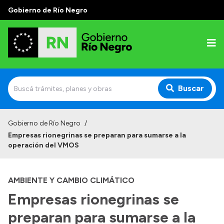
Gobierno de Río Negro
Buscar
Inicio
Gobierno de Río Negro
/
Empresas rionegrinas se preparan para sumarse a la
Autoridades
operación del VMOS
Prensa
AMBIENTE Y CAMBIO CLIMÁTICO
Autoridades y Organismos
Empresas rionegrinas se
Discursos en la Legislatura
preparan para sumarse a la
Casa de Gobierno