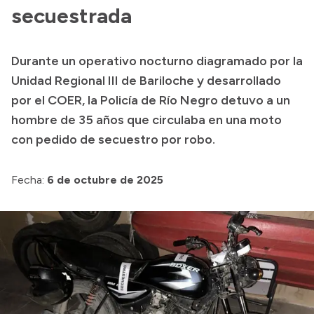
secuestrada
Acerca de Río Negro
Historia
Durante un operativo nocturno diagramado por la
Geografía
Unidad Regional III de Bariloche y desarrollado
Invertí en Río Negro
por el COER, la Policía de Río Negro detuvo a un
hombre de 35 años que circulaba en una moto
con pedido de secuestro por robo.
Transparencia
Fecha:
6 de octubre de 2025
Presupuesto
Boletín Oficial
Compras y licitaciones
Consulta de expedientes
Consulta de pago a proveedores
Convocatorias