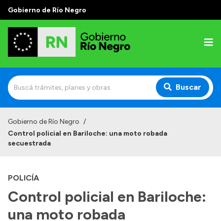
Gobierno de Río Negro
Buscar
Inicio
Gobierno de Río Negro
/
Control policial en Bariloche: una moto robada
Autoridades
secuestrada
Prensa
POLICÍA
Autoridades y Organismos
Control policial en Bariloche:
Discursos en la Legislatura
una moto robada
Casa de Gobierno