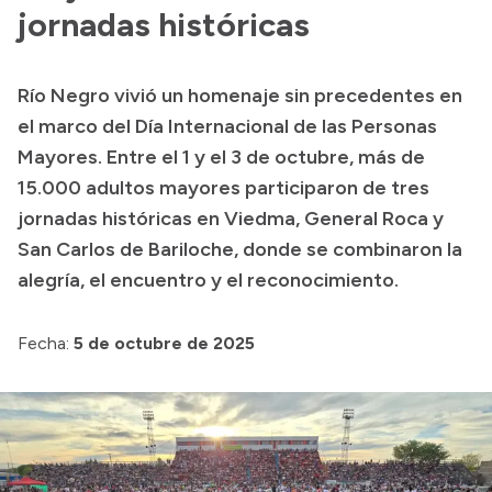
jornadas históricas
Acerca de Río Negro
Historia
Río Negro vivió un homenaje sin precedentes en
Geografía
el marco del Día Internacional de las Personas
Invertí en Río Negro
Mayores. Entre el 1 y el 3 de octubre, más de
15.000 adultos mayores participaron de tres
jornadas históricas en Viedma, General Roca y
Transparencia
San Carlos de Bariloche, donde se combinaron la
alegría, el encuentro y el reconocimiento.
Presupuesto
Boletín Oficial
Fecha:
5 de octubre de 2025
Compras y licitaciones
Consulta de expedientes
Consulta de pago a proveedores
Convocatorias