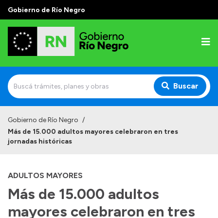
Gobierno de Río Negro
Buscar
Inicio
Gobierno de Río Negro
/
Más de 15.000 adultos mayores celebraron en tres
Autoridades
jornadas históricas
Prensa
ADULTOS MAYORES
Autoridades y Organismos
Más de 15.000 adultos
Discursos en la Legislatura
mayores celebraron en tres
Casa de Gobierno